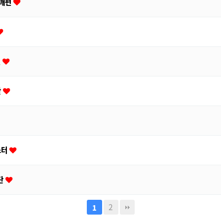
어깨편
편
안
스터
전단
2
1