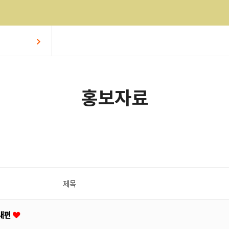
홍보자료
제목
안내편