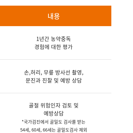
내용
1년간 농약중독
경험에 대한 평가
손,허리, 무릎 방사선 촬영,
문진과 진찰 및 예방 상담
골절 위험인자 검토 및
예방상담
*국가검진에서 골밀도 검사를 받는
54세, 60세, 66세는 골밀도검사 제외