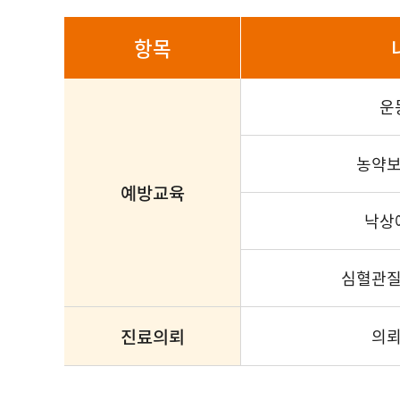
항목
운
농약
예방교육
낙상
심혈관
진료의뢰
의