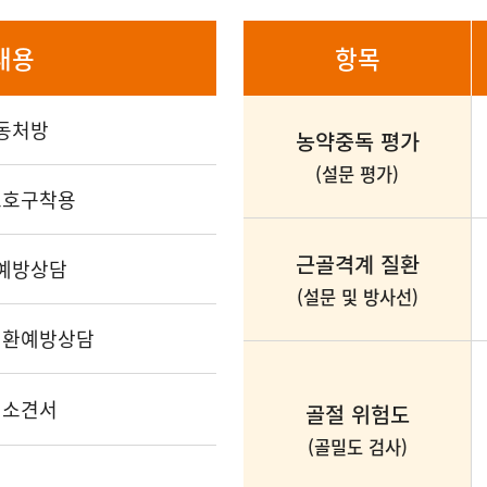
내용
항목
동처방
농약중독 평가
(설문 평가)
보호구착용
근골격계 질환
예방상담
(설문 및 방사선)
질환예방상담
뢰소견서
골절 위험도
(골밀도 검사)