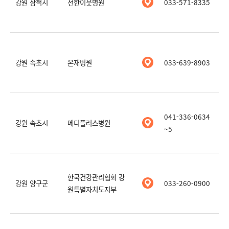
강원 삼척시
선한이웃병원
033-571-8335
강원 속초시
온재병원
033-639-8903
041-336-0634
강원 속초시
메디플러스병원
~5
한국건강관리협회 강
강원 양구군
033-260-0900
원특별자치도지부