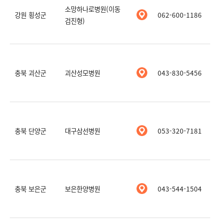
소망하나로병원(이동
강원 횡성군
062-600-1186
검진형)
충북 괴산군
괴산성모병원
043-830-5456
충북 단양군
대구삼선병원
053-320-7181
충북 보은군
보은한양병원
043-544-1504